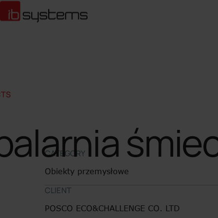
CTS
palarnia śmie
CATEGORY
Obiekty przemysłowe
CLIENT
POSCO ECO&CHALLENGE CO. LTD