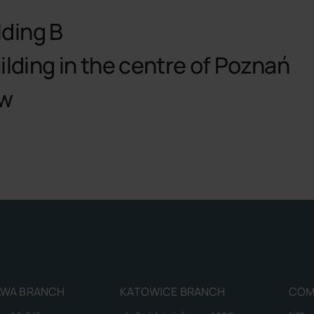
lding B
lding in the centre of Poznań
aw
WA BRANCH
KATOWICE BRANCH
COM