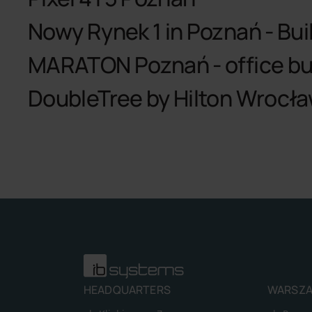
Nowy Rynek 1 in Poznań - Bui
MARATON Poznań - office bui
DoubleTree by Hilton Wrocł
HEADQUARTERS
WARSZA