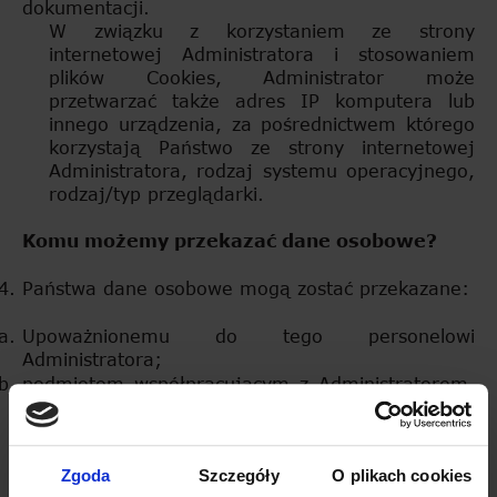
dokumentacji.
W związku z korzystaniem ze strony
internetowej Administratora i stosowaniem
plików Cookies, Administrator może
przetwarzać także adres IP komputera lub
innego urządzenia, za pośrednictwem którego
korzystają Państwo ze strony internetowej
Administratora, rodzaj systemu operacyjnego,
rodzaj/typ przeglądarki.
Komu możemy przekazać dane osobowe?
Państwa dane osobowe mogą zostać przekazane:
Upoważnionemu do tego personelowi
Administratora;
podmiotom współpracującym z Administratorem,
w szczególności podmiotom świadczącym usługi
księgowe, doręczania korespondencji i przesyłek,
usługi ochrony osób i mienia, usługi zapewnienia
Zgoda
Szczegóły
O plikach cookies
bezpieczeństwa i higieny pracy, prawne, i