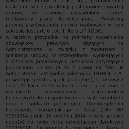
zawarciem umów o pracę itp., przetwarzanie
następuje w celu realizacji postanowień zawartej
umowy, co stanowi uzasadniony interes
realizowany przez Administratora. Podstawą
prawną przetwarzania danych osobowych w tym
zakresie jest art. 6 ust. 1 litera „f” RODO;
w każdym przypadku na potrzeby wypełnienia
obowiązków prawnych ciążących na
Administratorze w związku z zawarciem i
realizacją umowy, w szczególności wynikających
z przepisów podatkowych, przepisów dotyczących
publicznego obrotu (a to z uwagi na fakt, iż
Administrator jest spółką zależną od INTROL S.A.
posiadającej status spółki publicznej), tj. ustawy z
dnia 29 lipca 2005 roku o ofercie publicznej i
warunkach wprowadzania instrumentów
finansowych do zorganizowanego systemu obrotu
oraz o spółkach publicznych; Rozporządzenia
Parlamentu Europejskiego i Rady (UE) NR
596/2014 z dnia 16 kwietnia 2014 roku w sprawie
nadużyć na rynku oraz uchylającego dyrektywę
2003/6/WE Parlamentu Europejskiego i Rady i