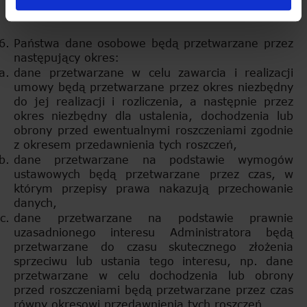
osobowe?
Państwa dane osobowe będą przetwarzane przez
następujący okres:
dane przetwarzane w celu zawarcia i realizacji
umowy będą przetwarzane przez okres niezbędny
do jej realizacji i rozliczenia, a następnie przez
okres niezbędny dla ustalenia, dochodzenia lub
obrony przed ewentualnymi roszczeniami zgodnie
z okresem przedawnienia tych roszczeń,
dane przetwarzane na podstawie wymogów
ustawowych będą przetwarzane przez czas, w
którym przepisy prawa nakazują przechowanie
danych,
dane przetwarzane na podstawie prawnie
uzasadnionego interesu Administratora będą
przetwarzane do czasu skutecznego złożenia
sprzeciwu lub ustania tego interesu, np. dane
przetwarzane w celu dochodzenia lub obrony
przed roszczeniami będą przetwarzane przez czas
równy okresowi przedawnienia tych roszczeń,