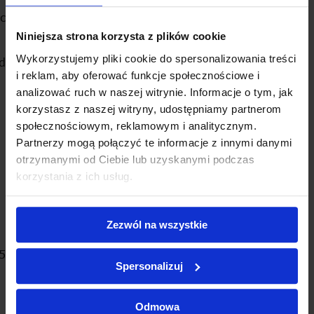
doradcze, audytu, usługi informatyczne;
podmiotom uprawnionym do ich otrzymania na
podstawie przepisów prawa, np. urzędom
Niniejsza strona korzysta z plików cookie
skarbowym;
Wykorzystujemy pliki cookie do spersonalizowania treści
w uzasadnionych przypadkach – klientom i
i reklam, aby oferować funkcje społecznościowe i
kontrahentom Administratora w związku
z prowadzeniem przez Administratora działalności
analizować ruch w naszej witrynie. Informacje o tym, jak
gospodarczej.
korzystasz z naszej witryny, udostępniamy partnerom
społecznościowym, reklamowym i analitycznym.
Przed przekazaniem danych uzyskamy co
Partnerzy mogą połączyć te informacje z innymi danymi
najmniej zapewnienie, iż podmioty, które
otrzymanymi od Ciebie lub uzyskanymi podczas
otrzymają Państwa dane osobowe, gwarantują
korzystania z ich usług.
wystarczające gwarancje wdrożenia odpowiednich
środków technicznych i organizacyjnych, tak, by
przetwarzanie danych osobowych spełniało
wymogi RODO.
Zezwól na wszystkie
Administrator nie będzie przekazywać Państwa
Spersonalizuj
danych osobowych poza Europejski Obszar
Gospodarczy.
Odmowa
Jak długo będziemy przetwarzać dane