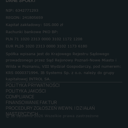
DANE SPÓŁKI
NIP: 6342771293
REGON: 241805659
Kapitał zakładowy: 505.000 zł
Rachunki bankowe PKO BP:
PLN 71 1020 2313 0000 3102 1172 1208
EUR PL26 1020 2313 0000 3102 1173 6180
Spółka wpisana jest do Krajowego Rejestru Sądowego
prowadzonego przez Sąd Rejonowy Poznań-Nowe Miasto i
Wilda w Poznaniu, VIII Wydział Gospodarczy, pod numerem:
KRS 0000371994. IB Systems Sp. z o.o. należy do grupy
kapitałowej INTROL SA.
POLITYKA PRYWATNOŚCI
POLITYKA JAKOŚCI
COMPLIANCE
FINANSOWANIE FAKTUR
PROCEDURY ZGŁOSZEŃ WEWN. I DZIAŁAŃ
NASTĘPCZYCH
© IB Systems 2026 Wszelkie prawa zastrzeżone