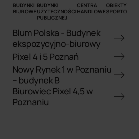
BUDYNKI
BUDYNKI
CENTRA
OBIEKTY
O
BIUROWE
UŻYTECZNOŚCI
HANDLOWE
SPORTOWE
P
PUBLICZNEJ
Blum Polska - Budynek
ekspozycyjno-biurowy
Pixel 4 i 5 Poznań
Nowy Rynek 1 w Poznaniu
– budynek B
Biurowiec Pixel 4,5 w
Poznaniu